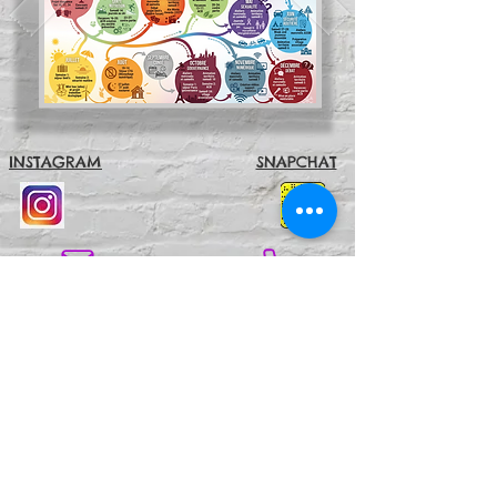
INSTAGRAM
SNAPCHAT
Association de gestion du
Centre Albert Camus
04.42.64.44.41
(Cité Corsy)
04.12.04.63.99
(Jas de Bouffan)
centrealbertcamusaccueil@gmail.com